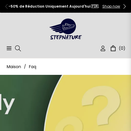
-50% de Réduction Uniquement Aujourd'hui 🇫🇷.
Shop now
(0)
Navigation
Chariot
Maison
/
Faq