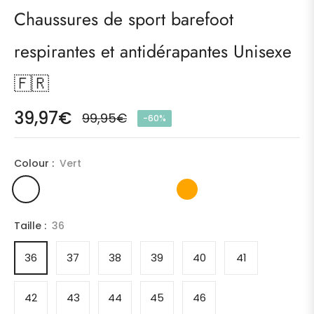
Chaussures de sport barefoot
respirantes et antidérapantes Unisexe
🇫🇷
39,97€
99,95€
-60%
Prix
habituel
Colour :
Vert
Taille :
36
36
37
38
39
40
41
42
43
44
45
46