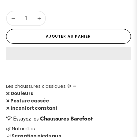
−
+
AJOUTER AU PANIER
Les chaussures classiques 💢 =
❌
Douleurs
❌
Posture cassée
❌
Inconfort constant
💡 Essayez les
Chaussures Barefoot
🌿 Naturelles
🦶
Sensation pieds nus