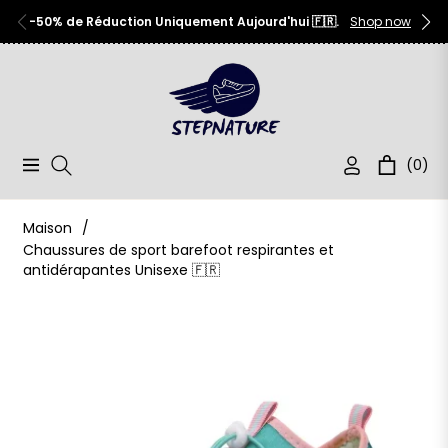
-50% de Réduction Uniquement Aujourd'hui 🇫🇷.
Shop now
(0)
Navigation
Chariot
Maison
/
Chaussures de sport barefoot respirantes et
antidérapantes Unisexe 🇫🇷